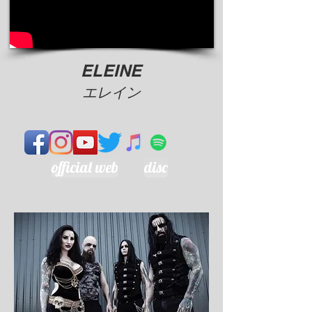
ELEINE
​エレイン
official web
disc