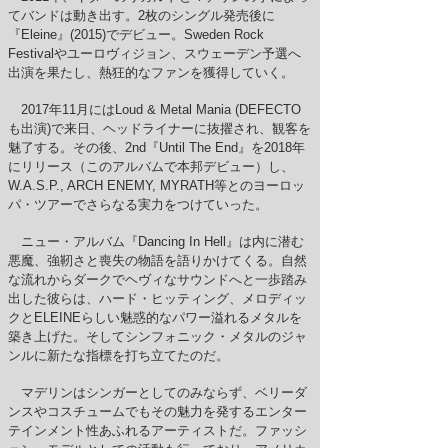
てバンドは動き出す。2枚のシングル発売後に
『Eleine』(2015)でデビュー。Sweden Rock
Festivalやユーロヴィジョン、スウェーデン予選へ
出演を果たし、熱狂的なファンを獲得していく。
2017年11月にはLoud & Metal Mania (DEFECTO
も出演)で来日、ヘッドライナーに抜擢され、観客を
魅了する。その後、2nd『Until The End』を2018年
にリリース（このアルバムで本邦デビュー）し、
W.A.S.P., ARCH ENEMY, MYRATH等とのヨーロッ
パ・ツアーでさらなる実力をつけていった。
ニュー・アルバム『Dancing In Hell』は内に潜む
悪魔、強靭さと喪失の物語を語りかけてくる。自然
な流れからダークでヘヴィなサウンドへと一歩踏み
出した彼らは、ハード・ヒッティング、メロディッ
クとELEINEらしい魅惑的なパワー溢れるメタルを
築き上げた。そしてシンフォニック・メタルのジャ
ンルに新たな指標を打ち立てたのだ。
マデリンはシンガーとしてのみならず、ベリーダ
ンスやコスチュームでもその魅力を発するエンター
テインメント性あふれるアーティストだ。ファッシ