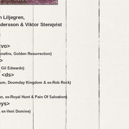
 Liljegren,
& Viktor Stenqvist
 <vo>
inefire, Golden Resurrection)
g>
, Gil Edwards)
 <ds>
arium, Doomday Kingdom & ex-Rob Rock)
n, ex-Royal Hunt & Pain Of Salvation)
eys>
 ex-Veni Domine)