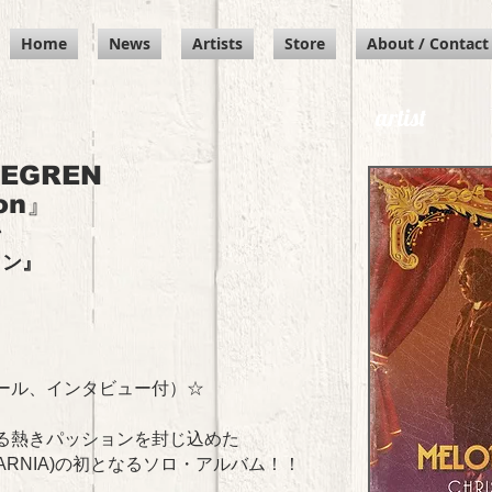
Home
News
Artists
Store
About / Contact
artist
JEGREN
ion』
ン
ョン』
ール、インタビュー付）☆
る熱きパッションを封じ込めた
ARNIA)の初となるソロ・アルバム！！