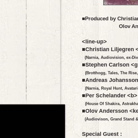
■Produced by Christian
Olov Andersson 
<line-up>
■Christian Liljegren
(Narnia, Audiovision, ex-Div
■Stephen Carlson <
(Brotthogg, Tales, The Rise
■Andreas Johansson
(Narnia, Royal Hunt, Avat
■Per Schelander <b>
(House Of Shakira, Astrakha
■Olov Andersson <k
(Audiovison, Grand Stand &
Special Guest :