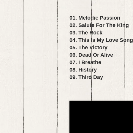
01. Melodic Passion
02. Salute For The King
03. The Rock
04. This Is My Love Song
05. The Victory
06. Dead Or Alive
07. I Breathe
08. History
09. Third Day