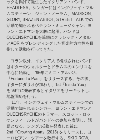
ックを掲げて誕生したイタリアン・バンド、
HEADLESS。シンガーにはイングヴェイ・マル
ムスティーン、ジョン・ノーラム、MADISON,
GLORY, BRAZEN ABBOT, STREET TALK での
活動で知られるベテラン・ミュージシャン、ヨ
ラン・エドマンを大胆に起用。バンドは
QUEENSRYCHEを筆頭にクラシック・メタル
とAOR をブレンディングした音楽的方向性を目
指して活動を行ってきた。
ヨラン以外、イタリア人で構成されたバンド
はギターのウォルターとドラムスのエンリコを
中心に始動し、’96年にミニ・アルバム
『Fortune To Past』をリリースする。その後、
ギターにダリオが加わり、1st『Inside You』
を’98年に発表するとイタリアをサーキットし、
地盤固めを行う。
‘11年、イングヴェイ・マルムスティーンでの
活動で知られるシンガー、ヨラン・エドマンと
QUEENSRYCHEのドラマー、スコット・ロッ
ケンフィールドがバンドへの参加を表明し、話
題となる。シングル2枚を発表した後に
2nd『Growing Apart』(2013) をリリースし、ヨ
ーロピアン・ツアーを敢行する。SKID ROW,