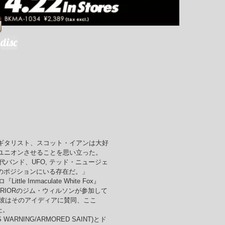
disc
Xのギタリスト、スコット・イアンは大好
Rをリユニオンさせることを思い立った。
バンド、UFO, テッド・ニュージェ
同じ位のポジションにいる存在だ。」
 Immaculate White Fox』
UPERIORのジム・ウィルソンが参加して
彼はそのアイディアに賛同、ここ
た。
RNING/ARMORED SAINT)とド