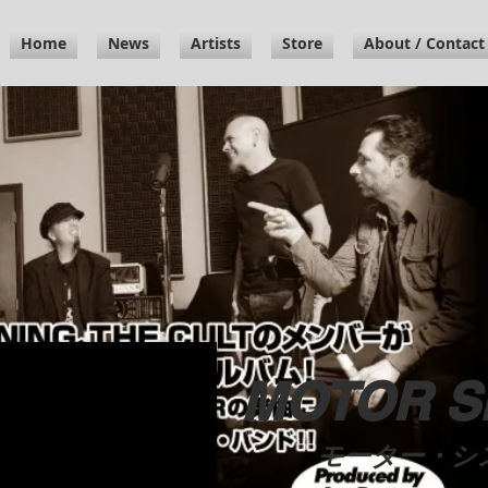
Home
News
Artists
Store
About / Contact
MOTOR S
モーター・シ