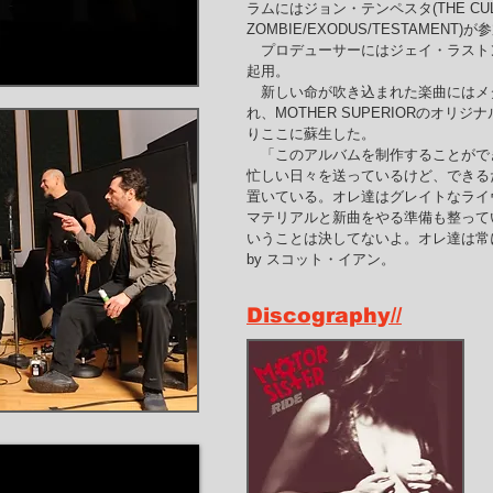
ラムにはジョン・テンペスタ(THE CULT
ZOMBIE/EXODUS/TESTAMENT)
プロデューサーにはジェイ・ラストン(ANT
起用。
新しい命が吹き込まれた楽曲にはメ
れ、MOTHER SUPERIORのオ
りここに蘇生した。
「このアルバムを制作することがで
忙しい日々を送っているけど、できる
置いている。オレ達はグレイトなライ
マテリアルと新曲をやる準備も整って
いうことは決してないよ。オレ達は常
by スコット・イアン。
Discography//