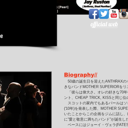
official web
Biography//
50歳の誕生日を迎えたANTHRA
きなバンドMOTHER SUPERIO
「彼らは偉大さ。オレの好きな70年代
ント、CHEAP TRICK, KISSと
スコットの家内でもあるパールはソロ『Little
('10年)を発表した際、MOTHER S
いたことからこの企画をジムに話し、
に”愛と敬意に満ちたバンド”が誕生し
ベースにはジョーイ・ヴェラ(FATES WA