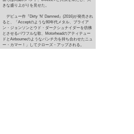
きな盛り上がりを見せた。
デビュー作『Dirty ‘N’ Damned』(2016)が発売され
ると、「Acceptのような80年代メタル、ブライア
ン・ジョンソンとウド・ダークシュナイダーを彷彿
とさせるパワフルな歌、Motorheadのアティテュー
ドとAirbourneのようなパンチ力を持ち合わせたニュ
ー・カマー！」してクローズ・アップされる。
ギターのエミルが脱退し、新たなギタリストとし
てジョナサンが加入するとさらなるツアーでヨーロ
ッパへと出向く。
2017年に新曲を創りはじめ、デモを制作。プロデ
ューサーにCrashdietやミック・マーズを手掛けたパ
トリック・マグナソンを起用した彼らは新しいアル
バムのレコーディングへと突入。そして『Sing For
The Chaos』と題されたセカンド・アルバムが完成
する。1stシングルとして” Lights Out”を発表。
ヘドバンはもちろんのこと、メタル・アドレナリ
ンを活発化させ、首のマッスルを鍛え上げる必殺の
10曲を収録。フリルなし、バラッドなしのピュア・