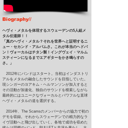
Biography//
ヘヴィ・メタルを体現するスウェーデンの5人組メ
タル伝道師！！
「真のヘヴィ・メタル？それを世界へと証明するニ
ュー・セカンド・アルバムさ。これが本当のヘドバ
ン！ヴォーカルはチタン製！イングヴェイ・マルム
スティーンになるまでエアギターをかき鳴らすの
さ。」
2012年にバンドはスタート。当初はインダストリ
アルをメタルの融合したサウンドを目指していた。
現シンガーのヨアキム・ヘルマンソンが加入すると
その活動が加速化、独自のサウンドを模索しながら
最終的にはユニークなヴォーカルとパワフルな直球
ヘヴィ・メタルの道を選択する。
2014年、The Scamsのメンバーからの協力で初の
デモを収録。それからスウェーデンでの精力的なラ
イヴ活動へと飛び出していく。各地で成功を収めた
彼らは同郷のバンド、BULLETと共演を果たし、大