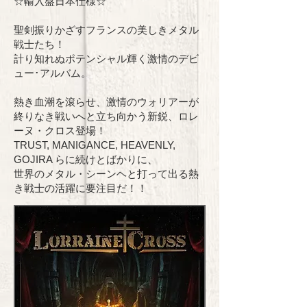
☆輸入盤日本仕様☆
聖剣振りかざすフランスの美しきメタル
戦士たち！
計り知れぬポテンシャル輝く激情のデビ
ュー･アルバム。
熱き血潮を滾らせ、激情のウォリアーが
終りなき戦いへと立ち向かう新鋭、ロレ
ーヌ・クロス登場！
TRUST, MANIGANCE, HEAVENLY,
GOJIRA らに続けとばかりに、
世界のメタル・シーンヘと打って出る熱
き戦士の活躍に要注目だ！！