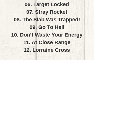
06. Target Locked
07. Stray Rocket
08. The Slab Was Trapped!
09. Go To Hell
10. Don’t Waste Your Energy
11. At Close Range
12. Lorraine Cross
■
Recorded and Engineered by
François Merle
■Line-Up
■Tony Van Hagen (vo)
■D.K (g)
■Florent Mouton (g)
■Guillaume Lefebvre (b)
■Thomas Feuga (ds)