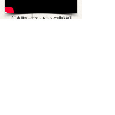
【日本用ボーナス・トラック1曲収録】
【日本限定デザイン・ジャケット仕様】
■
Produced by
Davide “Dave Rox”
Barbieri
■Davide "Dave Rox" Barbieri (vo)
■Stefano Zeni (g)
■Federico De Biase (key)
■Marcello Suzzani (b)
■Fabrizio Uccellini (ds)
Format : CD
【Bickee Musicによる独占輸入盤】
発売元：Bickee Music
販売元：PCI Music Inc