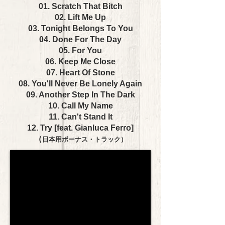
01. Scratch That Bitch
02. Lift Me Up
03. Tonight Belongs To You
04. Done For The Day
05. For You
06. Keep Me Close
07. Heart Of Stone
08. You'll Never Be Lonely Again
09. Another Step In The Dark
10. Call My Name
11. Can't Stand It
12. Try [feat. Gianluca Ferro]
（
日本用ボーナス・トラック）