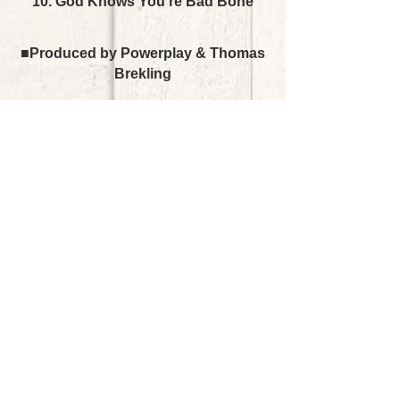
10. God Knows You're Bad Bone
■Produced by Powerplay & Thomas
Brekling
■Line-Up
■Erik Thomsen (vo)
■Simon Dalberg (ds)
■Kurt Lundgaard (g)
■Peter Gjedde (keys)
■Philip Stricker (b)
Format : CD オビ／インタビュー
付
【Bickee Musicによる独占輸入盤】
発売元：Bickee Music
販売元：PCI Music Inc.