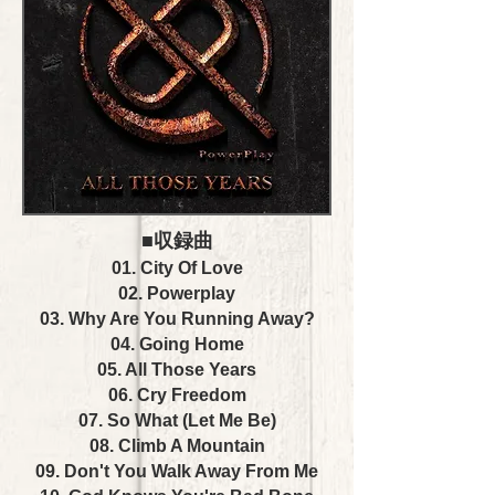
■収録曲
01. City Of Love
02. Powerplay
03. Why Are You Running Away?
04. Going Home
05. All Those Years
06. Cry Freedom
07. So What (Let Me Be)
08. Climb A Mountain
09. Don't You Walk Away From Me