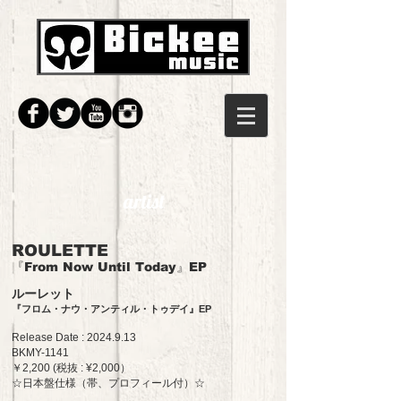
artist
ROULETTE
『From Now Until Today』EP
ルーレット
『フロム・ナウ・アンティル・トゥデイ』EP
Release Date : 2024
.9
.13
BKMY-1141
￥2,200 (税抜 : ¥2,000）
☆日
本盤仕様（帯、プロフィール
付）☆