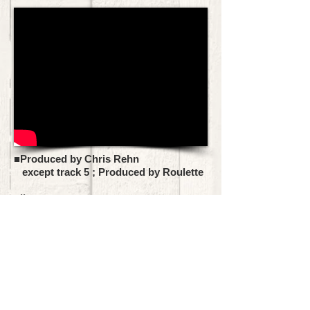
■Produced by Chris Rehn
except track 5 ; Produced by Roulette
<line-up>
■Thomas Lundgren (vo)
■Magnus Nelin (g)
■Hansi Fellbrink (b)
■Mats Nelin (ds)
Format : CD
【Bickee Musicによる独占輸入盤】