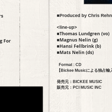
rs
■Produced by
Chris Rehn
<line-up>
■Thomas Lundgren (vo)
■Magnus Nelin (g)
g For
■Hansi Fellbrink (b)
■Mats Nelin (ds)
Format : CD
【Bickee Musicによる独占
発売元：BICKEE MUSIC
販売元：PCI MUSIC INC