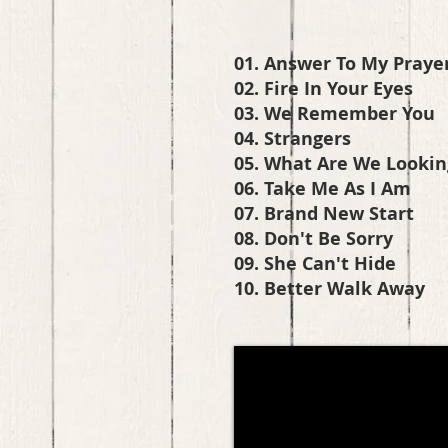
01. Answer To My Praye
02. Fire In Your Eyes
03. We Remember You
04. Strangers
05. What Are We Lookin
06. Take Me As I Am
07. Brand New Start
08. Don't Be Sorry
09. She Can't Hide
10. Better Walk Away