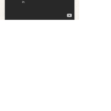
​■Produced by Jorge Olloqui
■Mixed & Masterd by Erik Martensson
(Eclipse)
Line-up
■Silvia Idoate (vo)
■Jorge Olloqui (g)
■Chema Herrero (g)
■David Clavero (b)
■Gari Irazu (ds)
Format : CD
【Bickee Musicによる独占輸入盤】
発売元：Bickee Music
販売元：PCI Music Inc