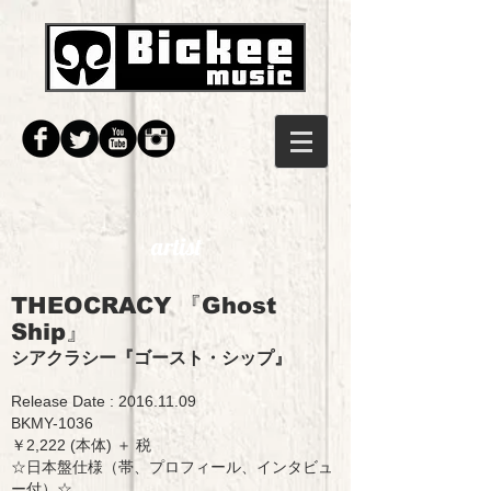
artist
THEOCRACY
『Ghost
Ship』
シアクラシー
『
ゴースト・シップ
』
Release Date :
2016.11.09
BKMY-1036
￥2,222 (本体) ＋ 税
☆日本盤仕様（帯、プロフィール、インタビュ
ー付）☆