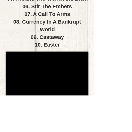
06. Stir The Embers
07. A Call To Arms
08. Currency In A Bankrupt
World
09. Castaway
10. Easter
■
Produced, Engineered and Mixed